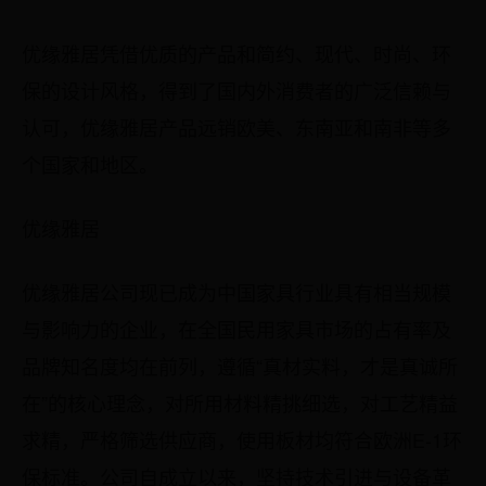
优缘雅居凭借优质的产品和简约、现代、时尚、环
保的设计风格，得到了国内外消费者的广泛信赖与
认可，优缘雅居产品远销欧美、东南亚和南非等多
个国家和地区。
优缘雅居
优缘雅居公司现已成为中国家具行业具有相当规模
与影响力的企业，在全国民用家具市场的占有率及
品牌知名度均在前列，遵循“真材实料，才是真诚所
在”的核心理念，对所用材料精挑细选，对工艺精益
求精，严格筛选供应商，使用板材均符合欧洲E-1环
保标准。公司自成立以来，坚持技术引进与设备革