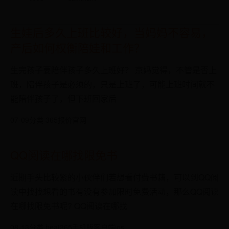
生娃后多久上班比较好，当妈妈不容易，
产后如何权衡陪娃和工作？
生完孩子要陪伴孩子多久上班好？ 京妈觉得，不管是否上
班，陪伴孩子是必须的，只是上班了，可能上班时间就不
能陪伴孩子了，但下班回家后
07-09
分类 365报价官网
QQ阅读在哪找限免书
近期手头比较紧的小伙伴们若想看付费书籍，可以到QQ阅
读中找找想看的书有没有参加限时免费活动，那么QQ阅读
在哪找限免书呢? QQ阅读在哪找
08-13
分类 beat365手机版客户端ios