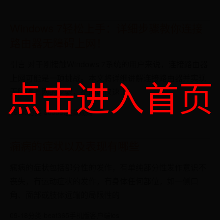
Windows 7轻松上手：详细步骤教你连接
路由器无障碍上网！
引言 对于刚接触Windows 7系统的用户来说，连接路由器
点击进入首页
上网可能是一项挑战。本文将详细讲解连接路由器并实现
无障碍上网的步骤，帮助您快速上
09-05
分类 365bet提款规则
痫病的症状以及表现有哪些
痫病的症状包括部分性的发作，有单纯部分性发作意识不
丧失，有运动症状的发作，有身体任何部位，如一侧口
角、面部或肢体远端的局限性的
09-18
分类 beat365手机版客户端ios