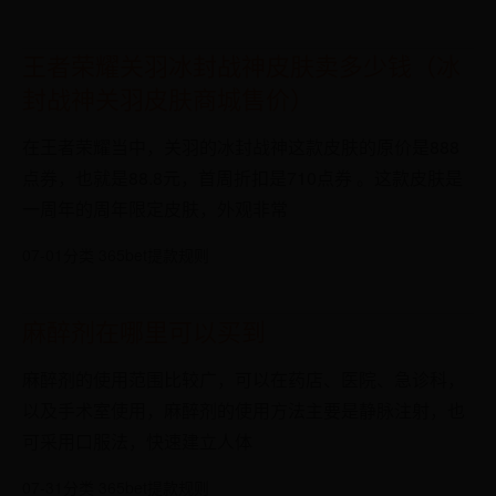
王者荣耀关羽冰封战神皮肤卖多少钱（冰
封战神关羽皮肤商城售价）
在王者荣耀当中，关羽的冰封战神这款皮肤的原价是888
点券，也就是88.8元，首周折扣是710点券 。这款皮肤是
一周年的周年限定皮肤，外观非常
07-01
分类 365bet提款规则
麻醉剂在哪里可以买到
麻醉剂的使用范围比较广，可以在药店、医院、急诊科，
以及手术室使用，麻醉剂的使用方法主要是静脉注射，也
可采用口服法，快速建立人体
07-31
分类 365bet提款规则