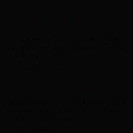
为啥阿根廷队没有“黑人”球员？答案让人
意外！
原创 耿直哥 环球时报 在今年的卡塔尔世界杯上，阿根廷
男足可谓是看点不断。除了他们充满戏剧性的世界杯之旅
——首场比赛曝出大冷门输给
09-17
分类 beat365手机版客户端ios
《王者荣耀》凤求凰保底价格一览
王者荣耀凤求凰保底价格是多少？王者荣耀里面的凤求凰
皮肤非常精美，受到了很多玩家的喜爱，在520凤求凰皮
肤将要返场了，这款皮肤保底抽
08-23
分类 365bet提款规则