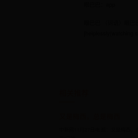
眼巴巴：app
眼巴巴 （词语）眼巴巴，yǎ
[helplessly(wat
相关推荐
又是梅西，总是梅西
中新网11月27日电 题：又是梅西