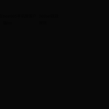
官
beat365手机版客户
365bet提款
端ios
规则