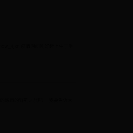
snow_4jxn 疫情期间刚好赶上生子坐
的城市的野钓之旅吧！ 我要告诉大