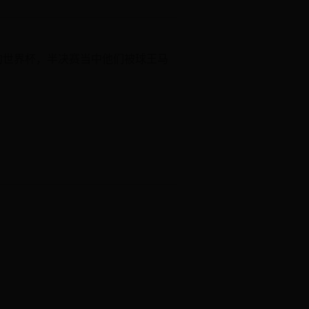
的世界杯，半决赛当中他们被球王马