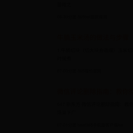
游戏之
06-30
分类 365bet提款规则
牛腩玉米汤的做法与步骤
1.牛腩切块（切大块会收缩）玉米
时候煮
07-03
分类 365报价官网
微信评论删除指南：教你
547 新东方 微信评论删除指南
场景下广
07-01
分类 beat365手机版客户端ios