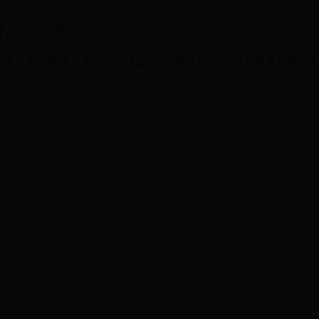
杯出场次数最多的五位球员
90年，那一年青涩的马尔蒂尼随队征战了在自己祖国意大利举行