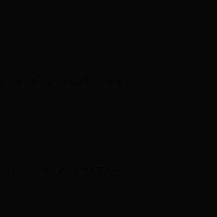
出倒入筛子里（这个步骤去里面的血到
在朋友圈、公众号文章、视频号等多种