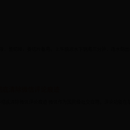
切段，葱切段，姜切片备用。 2.牛腩凉水下锅煮三分钟，连水倒
彻底清除微信评论痕迹
：教你彻底清除微信评论痕迹 微信作为国民级社交应用，评论功能