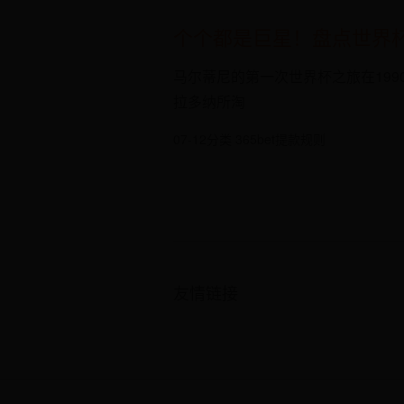
个个都是巨星！盘点世界
马尔蒂尼的第一次世界杯之旅在19
拉多纳所淘
07-12
分类 365bet提款规则
友情链接