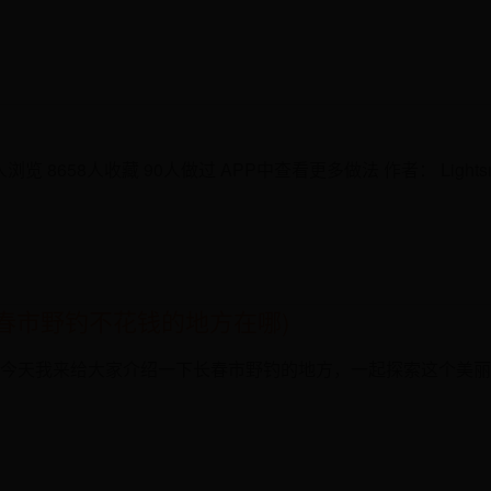
！
览 8658人收藏 90人做过 APP中查看更多做法 作者： Light
春市野钓不花钱的地方在哪)
今天我来给大家介绍一下长春市野钓的地方，一起探索这个美丽