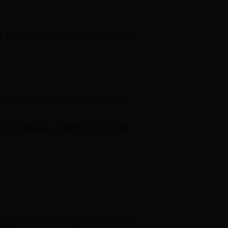
候,看到有很多作品是唱得非常棒的,这
算）5%的覆盖率，佳能激光打印机（硒
凯后期的表现是十分强力的，那么在