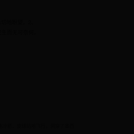
∶形容急切地盼望。2、
意的事情发生而无可奈何。
突施冷箭，皮球贴地飞行，洞穿了墨西