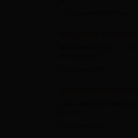
哥“门神
07-06
分类 beat365手机版客户端ios
面包机做蛋糕 百分百成功
面包机做蛋糕 百分百成功！ 18.3万人浏
月子，全家人都不
06-30
分类 365报价官网
长春野钓的地方有哪些(长
大家好，我是好朋友小钓鱼爱好者。
家一个好
06-30
分类 365报价官网