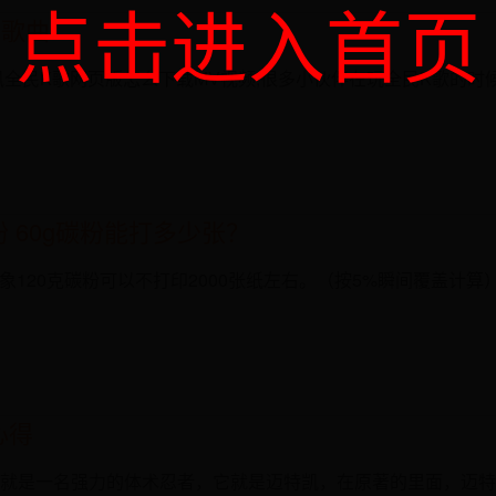
点击进入首页
的歌曲
讯全民K歌网页版怎么下载MV视频,很多小伙伴在玩全民K歌的时
 60g碳粉能打多少张？
右好象120克碳粉可以不打印2000张纸左右。（按5%瞬间覆盖计
心得
就是一名强力的体术忍者，它就是迈特凯，在原著的里面，迈特