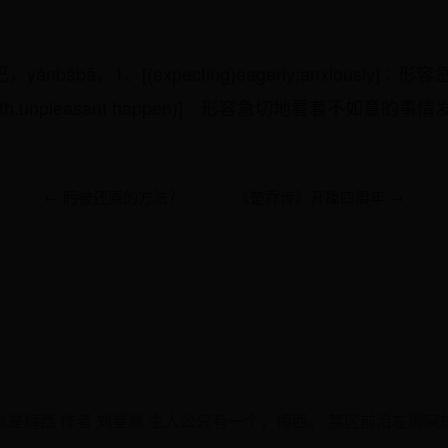
nbābā，1、[(expecting)eagerly;anxiously]
ching sth.unpleasant happen)]∶形容急切地看着不如
← 肟被还原的方法？
《楚乔传》开播四周年 →
，总是梅西 作者 刘星晨 主人公只有一个，梅西。 禁区前沿左脚