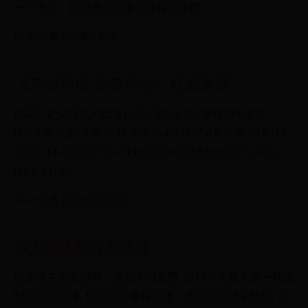
一个雨夜，英国贵族祖斯达从昏迷中醒
07-02
分类 365报价官网
《刀剑神域-黑衣剑士》红装来袭！
t2627_2_2627_1:22.0 t1-t0:73.0 t2-t1:7.0 t3-t2:0.0 t4-
t3:3.0 t5-t4:27.0 t6-t5:17.0 t7-t6:4.0 t8-t7:0.0 t9-t8:69.0 t10-
t9:0.0 t11-t10:8.0 t12-t11:0.0 t13-t12:0.0 t14-t13:1.0 t15-
t14:0.0 t16-t
07-01
分类 365bet提款规则
教大家炼制辟邪红绳.
​​很多缘主怎么辟邪，怎么不招东西. 所以今天教大家一种炼
制红绳的方法. 红绳可以单独佩戴，亦可做项链手环等. 接