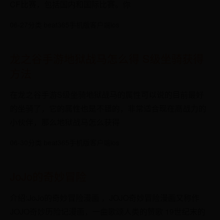
CF比赛，包括国内和国际比赛。你
06-27
分类 beat365手机版客户端ios
龙之谷手游地狱战马怎么得 S级坐骑获得
方法
在龙之谷手游S级坐骑地狱战马的属性可以说的目前最好
的坐骑了，它的属性也是不错的，非常适合现在高战力的
小伙伴，那么地狱战马怎么获得
06-30
分类 beat365手机版客户端ios
JoJo的奇妙冒险
介绍:JoJo的奇妙冒险漫画 ，JOJO奇妙冒险漫画又称作
JOJO奇妙历险记漫画，一曲歌颂人类的赞歌 19世纪末的