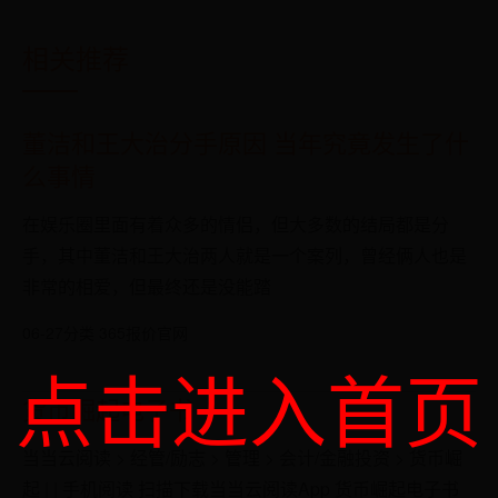
相关推荐
董洁和王大治分手原因 当年究竟发生了什
么事情
在娱乐圈里面有着众多的情侣，但大多数的结局都是分
手，其中董洁和王大治两人就是一个案列，曾经俩人也是
非常的相爱，但最终还是没能踏
06-27
分类 365报价官网
点击进入首页
货币崛起电子书
当当云阅读 > 经管/励志 > 管理 > 会计/金融投资 > 货币崛
起 | | 手机阅读 扫描下载当当云阅读App 货币崛起电子书