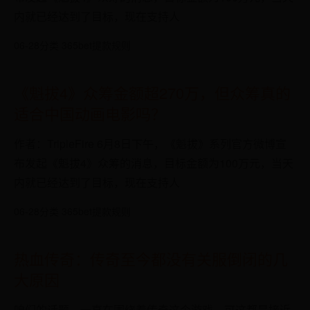
内就已经达到了目标，现在支持人
06-28
分类 365bet提款规则
《魁拔4》众筹金额超270万，但众筹真的
适合中国动画电影吗？
作者：TripleFire 6月8日下午，《魁拔》系列官方微博宣
布发起《魁拔4》众筹的消息，目标金额为100万元，当天
内就已经达到了目标，现在支持人
06-28
分类 365bet提款规则
热血传奇：传奇至今都没有关服倒闭的几
大原因
咱们的话题，一直在围绕着传奇这个游戏，可这都是接近