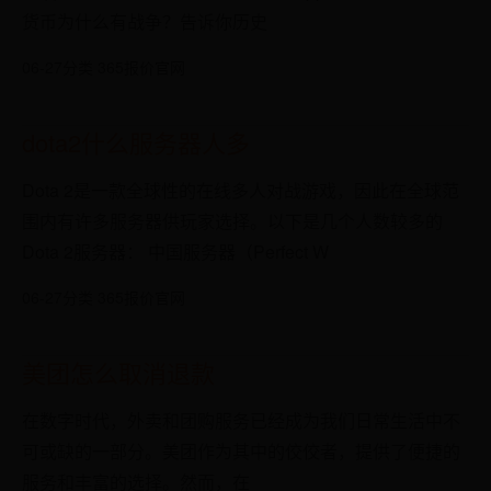
货币为什么有战争？告诉你历史
06-27
分类 365报价官网
dota2什么服务器人多
Dota 2是一款全球性的在线多人对战游戏，因此在全球范
围内有许多服务器供玩家选择。以下是几个人数较多的
Dota 2服务器： 中国服务器（Perfect W
06-27
分类 365报价官网
美团怎么取消退款
在数字时代，外卖和团购服务已经成为我们日常生活中不
可或缺的一部分。美团作为其中的佼佼者，提供了便捷的
服务和丰富的选择。然而，在