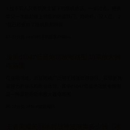
1.找不到人只查到房主留下的座机电话，一如过去，杨贵
华又一次敲起楼上邻居的防盗铁门，咚咚咚，没人应。 2.
“我已经支付了座机费和所有
07-13
分类 beat365手机版客户端ios
浅谈d1047低音炮功放电路图 功率放大器
电路图
在音响领域，低音炮被广泛用于增强低频音效，提供更具
震撼力的音乐和影音体验。其中d1047低音炮功放电路图
是一种常用的功率放大器电路图
06-28
分类 365bet提款规则
王者荣耀关羽冰封战神皮肤卖多少钱（冰