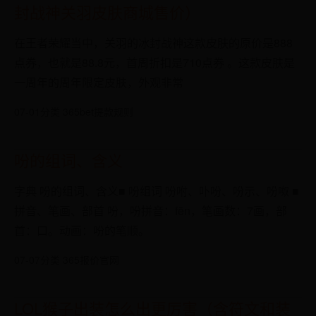
封战神关羽皮肤商城售价）
在王者荣耀当中，关羽的冰封战神这款皮肤的原价是888
点券，也就是88.8元，首周折扣是710点券 。这款皮肤是
一周年的周年限定皮肤，外观非常
07-01
分类 365bet提款规则
吩的组词、含义
字典 吩的组词、含义■ 吩组词 吩咐、卟吩、吩示、吩呶 ■
拼音、笔画、部首 吩，吩拼音：fēn，笔画数：7画，部
首：口。动画：吩的笔顺。
07-07
分类 365报价官网
LOL猴子出装怎么出更厉害（含符文和装