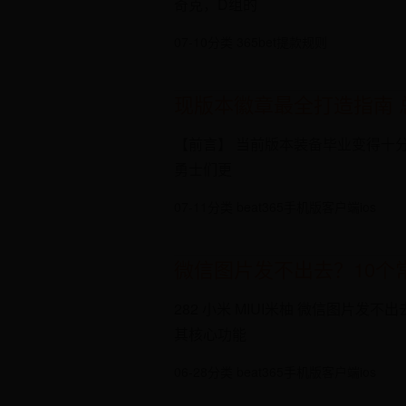
奇克，D组的
07-10
分类 365bet提款规则
现版本徽章最全打造指南 
【前言】 当前版本装备毕业变得十
勇士们更
07-11
分类 beat365手机版客户端ios
微信图片发不出去？10个
282 小米 MIUI米柚 微信图
其核心功能
06-28
分类 beat365手机版客户端ios