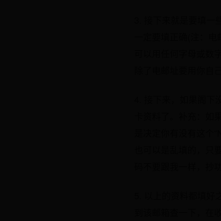
3. 接下来就是要填一些
一定要填正确(注：电邮地
可以用任何字母或数
除了电邮址要用你自
4. 接下来，如果阁下
卡资料了。补充：如
是决定你有没有这个“
也可以是乱填的，只要
码不要跟我一样，抄功
5. 以上的资料都填好
到该邮箱查一下，在收到