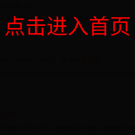
ike 立省 75%
点击进入首页
 特价促销！剩余时间 -75%$11.99$2.99 添加至购物车 购买 The Cold W
秀、DIOR、MAC，不卡粉超滋润~
ier 极限超时亲肤遮瑕笔 媲美持久型粉底般的超持妆效果长达12小
强出炉
三战全胜以小组头名出线，郑荣植排名小组第二。B组的皮切福