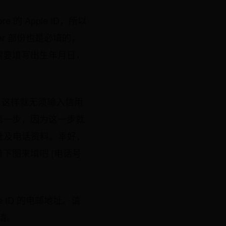
的 Apple ID，所以
er 部份也是必填的，
需要填写出生年月日，
)，这样就无须输入信用
第一步，因为这一步就
地址及电话资料。幸好，
下图来填吧 (电话号
 ID 的电邮地址。请
请。