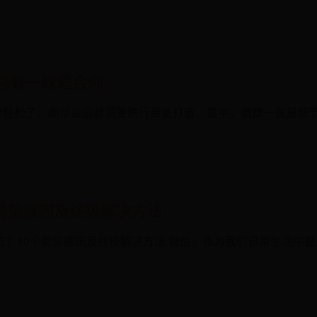
总有一款适合你
分轻松了，而毕业后就需要进行装备打造，其中，徽章一直是细
常见原因及终极解决方法
片发不出去？10个常见原因及终极解决方法 微信，作为我们日常生活