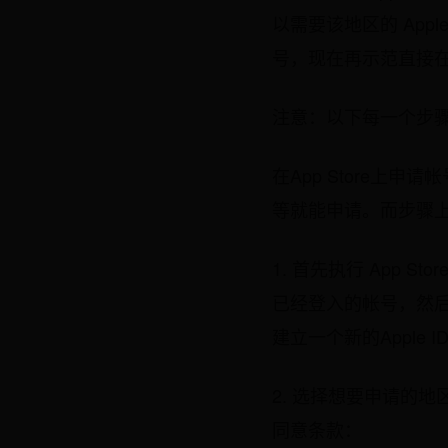
以需要该地区的 Appl
号，现在再示范直接在
注意：以下每一个步
在App Store上申请
等就能申请。而步骤上
1. 首先执行 App S
已经登入的帐号，然后
建立一个新的Apple I
2. 选择想要申请的
同意条款：