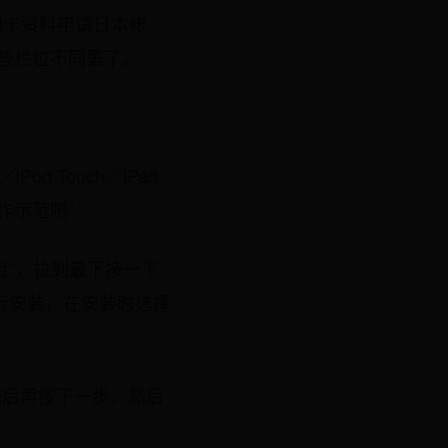
免信用卡资料申请日本帐
那些栏位不同罢了。
d Touch／iPad
家作示范吧：
选项目”，拉到最下按一下
进行安装，在安装时选择
择后再按下一步，然后