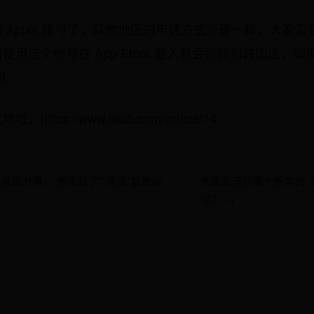
 Apple 帐号了，其他地区的申请方式步骤一样，大家
用这个帐号在 App Store 登入就会跳转到韩国区，如果
可。
ps://www.iiilab.com/article/14
也紧跟时事，“你无敌了”“洗澡”都被屏
大家会选择哪个版本的
呢？ →