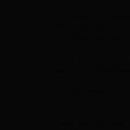
在 Steam 上购买 First Str
购买 First Strike Final Hour
包含 5 件物品： Precipice,
07-09
分类 beat365手机版客户端ios
11款神级遮瑕笔实测！植村
遮瑕力超持久！ laura merc
防水及耐湿
07-20
分类 365bet提款规则
迪尚2020男子世界杯十六
三轮战罢，A组的黄镇廷发挥出色，