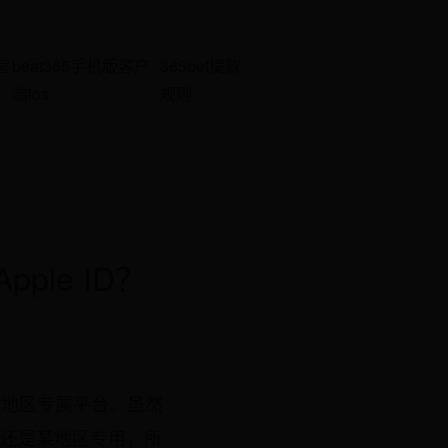
官
beat365手机版客户
365bet提款
端ios
规则
ple ID？
的不同地区专属平台。虽然
s 还是某地区专用，所