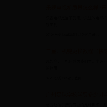
乐视电视机质量怎么样?乐
乐视电视是当下受用户关注的电视机
视电视
07-04
分类 beat365手机版客户端ios
三星开机键更换教程（快
现如今，手机已成为我们生活中必不
慎摔落
07-13
分类 365报价官网
广州足球学校学费多少,小
想要让孩子接受专业的足球训练，并