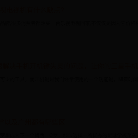
视电视机有什么缺点?
品牌,很多消费者都想买一台乐视电视回家,不仅仅是因为它价格相
速解决手机开机键失灵的问题，让你的三星手机
可少的工具。而开机键是我们经常使用的一个功能键，随着时间
学以及广州都有哪些区
梦想成为下一个梅西、C罗，那么选择一所优秀的足球学校至关