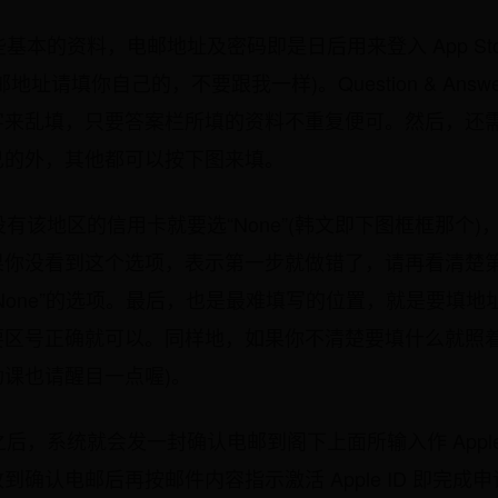
基本的资料，电邮地址及密码即是日后用来登入 App Store 
址请填你自己的，不要跟我一样)。Question & Answ
字来乱填，只要答案栏所填的资料不重复便可。然后，还
己的外，其他都可以按下图来填。
没有该地区的信用卡就要选“None”(韩文即下图框框那个
果你没看到这个选项，表示第一步就做错了，请再看清楚
None”的选项。最后，也是最难填写的位置，就是要填
区号正确就可以。同样地，如果你不清楚要填什么就照着
课也请醒目一点喔)。
之后，系统就会发一封确认电邮到阁下上面所输入作 Apple
确认电邮后再按邮件内容指示激活 Apple ID 即完成申