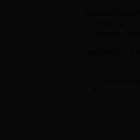
这样做就获得了韩国的
以上教学来申请。以后使
ID 再登出转换一下即
转载请注明出处，本文地址：htt
← LOL聊天框屏蔽词
蔽了
相关推荐