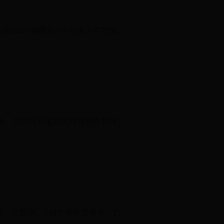
ar Bundle 捆绑包 (?) 包含 5 件物品：
时不掉色，同时可克服艰劣环境拥有抗汗、
特、庄智渊，C组的弗朗西斯卡、约