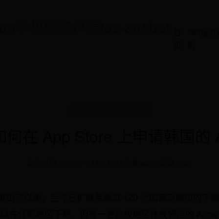
65手机版客户端ios-365bet
首
365报价
页
网
beat365手机版客户端ios
在 App Store 上申请韩国的 Ap
发布时间 2025-07-24 05:45:10
作者 admin
阅读 9225
2008 年推出已以来，至今已扩展至超过 120 个国家及城市
都可以在任何地区下载，但有一些比较地区性或特定的 App