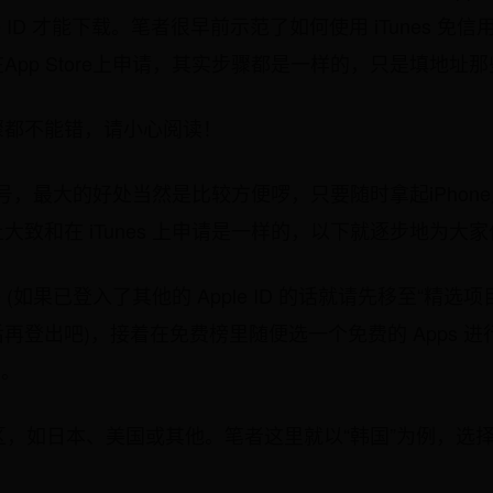
e ID 才能下载。笔者很早前示范了如何使用 iTunes 
App Store上申请，其实步骤都是一样的，只是填地址
骤都不能错，请小心阅读！
帐号，最大的好处当然是比较方便啰，只要随时拿起iPhone／iPo
大致和在 iTunes 上申请是一样的，以下就逐步地为大
tore (如果已登入了其他的 Apple ID 的话就请先移至“精
再登出吧)，接着在免费榜里随便选一个免费的 Apps 
D。
地区，如日本、美国或其他。笔者这里就以“韩国”为例，选