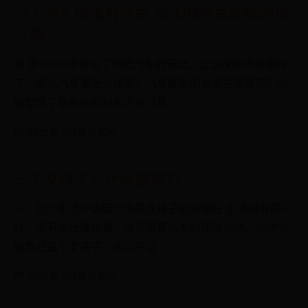
《人渣》哪里有汽车 SCUM汽车刷新地点
分享
导 读 scum中增加了驾驶汽车的玩法，让玩家的体验更好
了，那么汽车要怎么找呢？汽车刷新的地点在哪里呢？小
编整理了最新的资料和大家分享
06-28
分类 365报价官网
一个女孩子为什么要努力
一、因为生活不会因为你是女孩子就对你好 生活对谁都一
样，没有谁比谁容易，也没有那么多的理所当然。你总觉
得自己是个女孩子，所以不该
07-05
分类 365报价官网