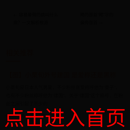
← 容易晕倒的病叫什么
飔的部首“飔”字的
病？一文解析根源
偏旁部首 →
相关推荐
【图】小栗旬外号建国 是爱称还是黑称
小栗旬是日本人气男星，不少粉丝喜爱称呼他为“栗子”，
也有不少粉丝称呼他为“建国”。关于“建国”这个称号，在粉
丝之间引起了不少的
点击进入首页
06-29
分类 365报价官网