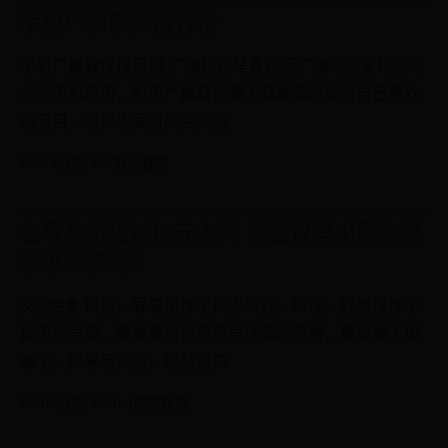
手机广播软件排行榜
手机广播软件排行榜 广播软件是喜欢听广播的朋友比不可
少的手机应用，利用广播软件掌上就能随时收听自己喜欢
的节目，可以不受时间空间的
06-29
分类 365报价官网
名导身价迈过亿元大关 张艺谋冯小刚陈凯
歌谁最值钱？
文 | 哈麦 以前，导演拍片子找不到钱。现在，钱想投片子
找不到导演。要想拿到投资名导作品的资格，更是难上加
难了。如果有实力，那就得先
07-02
分类 365bet提款规则