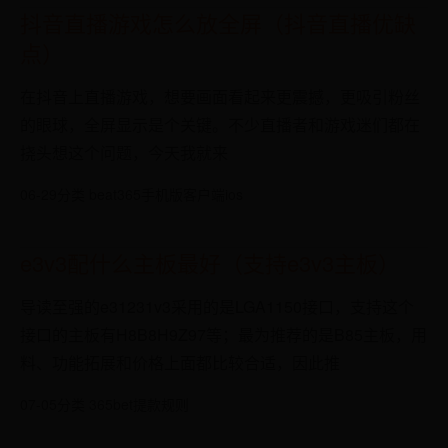
抖音直播游戏怎么放全屏（抖音直播优缺
点）
在抖音上直播游戏，想要画面看起来更震撼，更吸引粉丝
的眼球，全屏显示是个关键。不少直播者和游戏迷们都在
挠头想这个问题，今天我就来
06-29
分类 beat365手机版客户端ios
e3v3配什么主板最好（支持e3v3主板）
导读至强的e31231v3采用的是LGA1150接口，支持这个
接口的主板有H8B8H9Z97等；最为推荐的是B85主板，用
料、功能拓展和价格上面都比较合适，因此推
07-05
分类 365bet提款规则